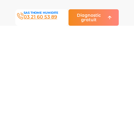
SAS THOME HUMIDITE
Diagnostic
03 21 60 53 89
gratuit
La tranquillité
retrouvée :
découvrez leurs
témoignages.
“Travaille très professionnels. Toujours à l’heure
très correcte. Chantier propre tous les jours.
Regrette pas d’avoir fait avec vous pour ce
drainage et cuvelage je recommande et je