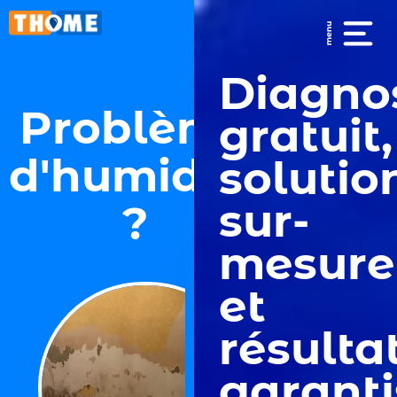
Diagno
Problème
gratuit,
d'humidité
solutio
sur-
?
mesure
et
résulta
garanti