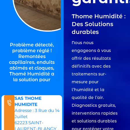
Thome Humidité :
Des Solutions
durables
Nous nous
Problème détecté,
Problème détecté,
P
problème réglé !
engageons à vous
problème réglé !
Remontées
offrir des résultats
Condensation,
capillaires, enduits
définitifs avec des
abimés et cloques,
tâches et
in
Thomé Humidité a
traitements sur-
moisissures, Thomé
la solution pour
mesure pour
Humidité a la
chaque souci
l’humidité et la
solution pour
d’humidité.
qualité de l’air.
SAS THOME
chaque souci
HUMIDITE
Diagnostics gratuits,
d’humidité.
Adresse : 3 Rue du 14
interventions rapides
Juillet
et solutions durables
62223 SAINT-
LAURENT-BLANGY .
pour protéger votre