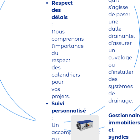
qu’il
Respect
s’agisse
des
de poser
délais
une
:
dalle
Nous
drainante,
comprenons
d’assurer
l’importance
un
du
cuvelage
respect
ou
des
d’installer
calendriers
des
pour
systèmes
vos
de
projets.
drainage.
Suivi
personnalisé
Gestionnair
:
immobilier
Un
et
accompagnement
syndics
sur