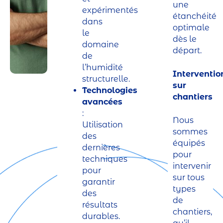
une
expérimentés
étanchéité
dans
optimale
le
dès le
domaine
départ.
de
l’humidité
Interventio
structurelle.
sur
Technologies
chantiers
avancées
:
Nous
Utilisation
sommes
des
équipés
dernières
pour
techniques
intervenir
pour
sur tous
garantir
types
des
de
résultats
chantiers,
durables.