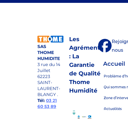
Les
Rejoig
SAS
Agréments
nous
THOME
: La
HUMIDITE
Accueil
Garantie
3 rue du 14
Juillet
de Qualité
62223
Problème d’h
Thome
SAINT-
Qui sommes 
LAURENT-
Humidité
BLANGY .
Zone d’interv
Tél:
03 21
60 53 89
Actualités