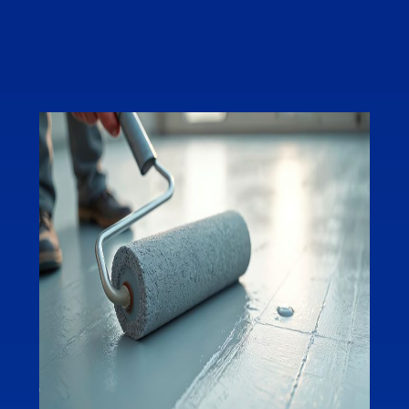
l’hydrofuge de
surface
L’
hydrofuge
permet de traiter les surfaces
poreuses de la maison. L’une de ses
particularités est de laisser respirer le support.
Les qualités de la l’hydrofuge utilisé par Thome
Humidité sont notamment une protection
durable contre la pénétration des eaux de pluie,
d’
empêcher le développement de mousses
et
de
limiter l’adhérence
et la
pénétration des
saletés dûes aux pollutions
! L’application d’un
hydrofuge de surface doit être précédée d’un
diagnostic précis afin de déterminer les causes
de votre humidité. Notre étude pour la
protection hydrofuge est gratuite.