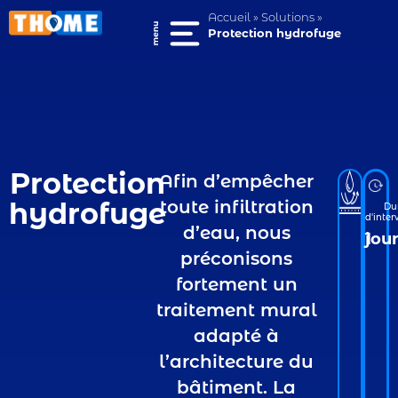
Accueil
»
Solutions
»
Protection hydrofuge
Protection
Afin d’empêcher
hydrofuge
toute infiltration
Du
d'inter
d’eau, nous
1 jou
préconisons
fortement un
traitement mural
adapté à
l’architecture du
bâtiment. La