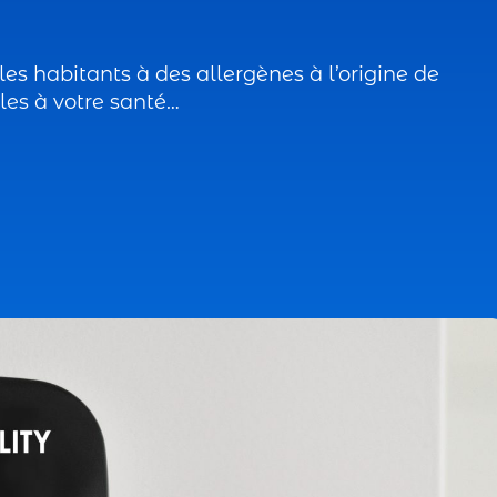
es habitants à des allergènes à l’origine de
bles à votre santé…