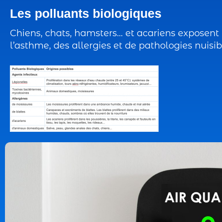
Les polluants biologiques
Chiens, chats, hamsters… et acariens exposent l
l’asthme, des allergies et de pathologies nuisi