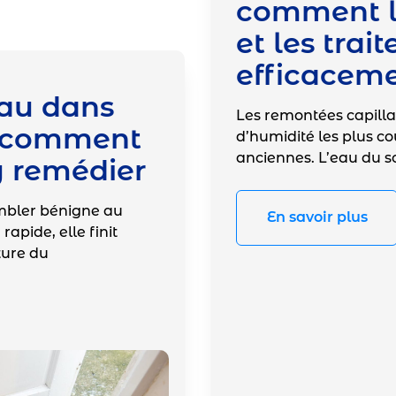
comment l
et les trait
efficacem
eau dans
Les remontées capilla
: comment
d’humidité les plus c
anciennes. L’eau du 
y remédier
embler bénigne au
En savoir plus
rapide, elle finit
cture du